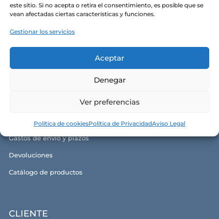
este sitio. Si no acepta o retira el consentimiento, es posible que se
Política de privacidad
vean afectadas ciertas características y funciones.
Política de cookies
Gestionar los servicios
Aviso legal y términos de uso
Aceptar
Denegar
GUÍA DE COMPRA
Ver preferencias
Condiciones generales de compra
Formas de pago
Política de cookies
Política de Privacidad
Aviso Legal
Gastos de envío y plazos
Devoluciones
Catálogo de productos
CLIENTE