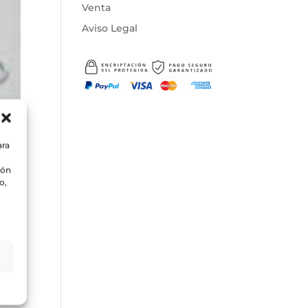
Venta
Aviso Legal
ara
ión
o,