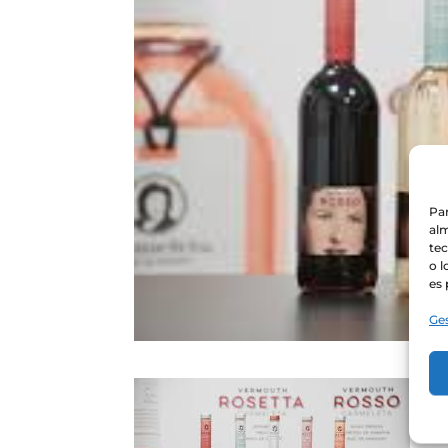
Par
alm
te
o l
es 
Ges