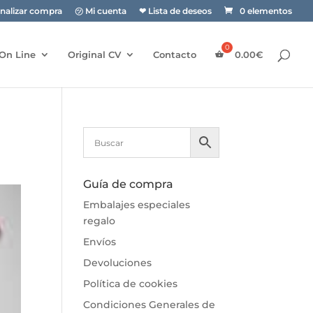
inalizar compra
㋡ Mi cuenta
❤ Lista de deseos
0 elementos
On Line
Original CV
Contacto
0.00
€
Guía de compra
Embalajes especiales
regalo
Envíos
Devoluciones
Política de cookies
Condiciones Generales de