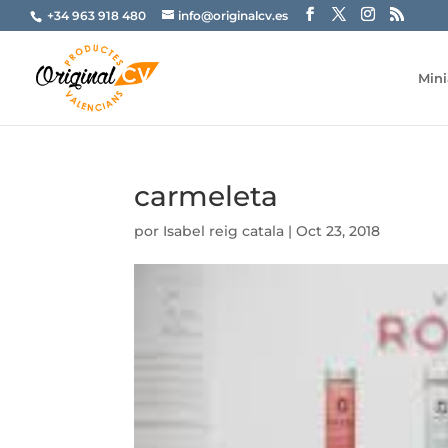
+34 963 918 480
info@originalcv.es
Mini
carmeleta
por
Isabel reig catala
|
Oct 23, 2018