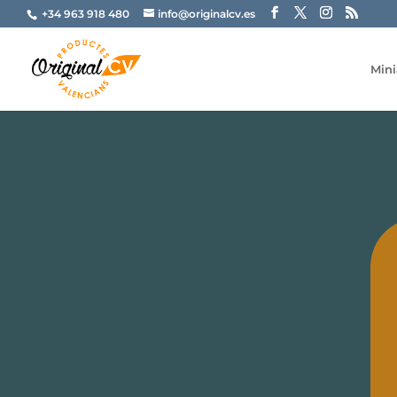
+34 963 918 480
info@originalcv.es
Mini