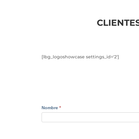
CLIENTES
[lbg_logoshowcase settings_id='2']
INFORMACIÓN
Nombre
*
EMPRESAS