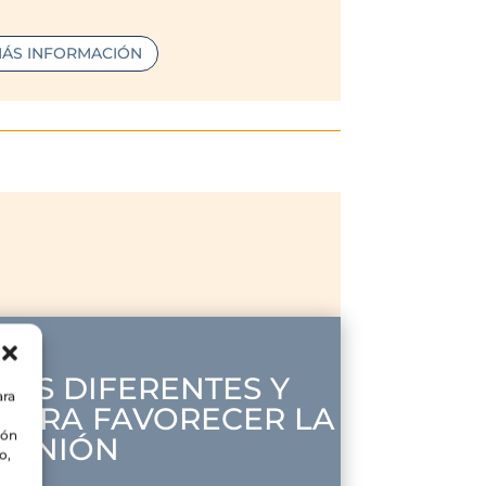
ÁS INFORMACIÓN
DES DIFERENTES Y
ara
 PARA FAVORECER LA
ión
UNIÓN
o,