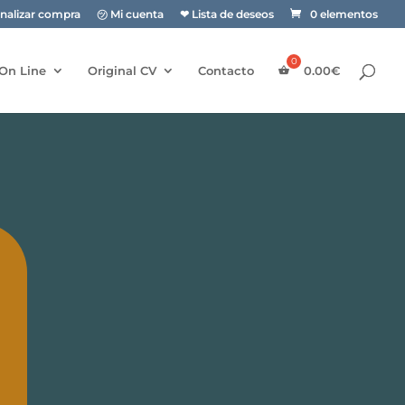
inalizar compra
㋡ Mi cuenta
❤ Lista de deseos
0 elementos
On Line
Original CV
Contacto
0.00
€