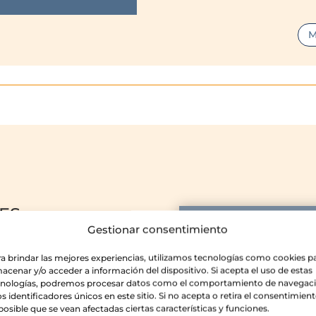
M
ES
Gestionar consentimiento
amienta muy eficaz para
ACTIVIDA
ntar el rendimiento de tus
a brindar las mejores experiencias, utilizamos tecnologías como cookies p
DIVERTIDAS
acenar y/o acceder a información del dispositivo. Si acepta el uso de estas
cnologías, podremos procesar datos como el comportamiento de navegac
ntos sociales así que
os identificadores únicos en este sitio. Si no acepta o retira el consentimient
ra hacer grupo y fomentar
posible que se vean afectadas ciertas características y funciones.