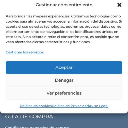
Gestionar consentimiento
Para brindar las mejores experiencias, utilizamos tecnologías como
cookies para almacenar y/o acceder a información del dispositivo. Si
acepta el uso de estas tecnologías, podremos procesar datos como
CONÓCENOS
el comportamiento de navegación o los identificadores únicos en
este sitio. Si no acepta o retira el consentimiento, es posible que se
vean afectadas ciertas características y funciones.
Alma y razón de ser
Gestionar los servicios
Nuestras tiendas
Contacto
Aceptar
Política de privacidad
Denegar
Política de cookies
Aviso legal y términos de uso
Ver preferencias
Política de cookies
Política de Privacidad
Aviso Legal
GUÍA DE COMPRA
Condiciones generales de compra