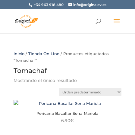
+34 963 918 480
info@originalcv.es
Inicio
/
Tienda On Line
/ Productos etiquetados
“Tomachaf”
Tomachaf
Mostrando el único resultado
Pericana Bacallar Serra Mariola
6.90
€