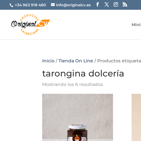
+34 963 918 480
info@originalcv.es
Mini
Inicio
/
Tienda On Line
/ Productos etiqueta
tarongina dolcería
Mostrando los 6 resultados