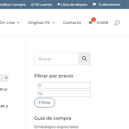
inalizar compra
㋡ Mi cuenta
❤ Lista de deseos
0 elementos
On Line
Original CV
Contacto
0.00
€
Filtrar por precio
Precio
Precio
mínimo
máximo
Filtrar
as y
Guía de compra
Embalajes especiales