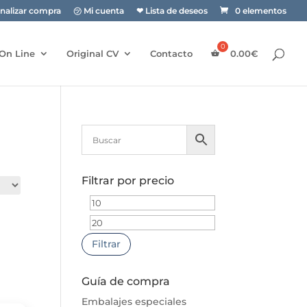
inalizar compra
㋡ Mi cuenta
❤ Lista de deseos
0 elementos
On Line
Original CV
Contacto
0.00
€
Filtrar por precio
Precio
Precio
mínimo
máximo
Filtrar
Guía de compra
Embalajes especiales