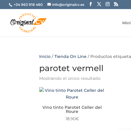
+34 963 918 480
info@originalcv.es
Mini
Inicio
/
Tienda On Line
/ Productos etiqueta
parotet vermell
Mostrando el único resultado
Vino tinto Parotet Celler del
Roure
18.90
€