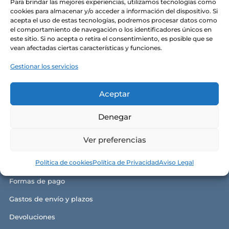
Para brindar las mejores experiencias, utilizamos tecnologías como
Alma y razón de ser
cookies para almacenar y/o acceder a información del dispositivo. Si
acepta el uso de estas tecnologías, podremos procesar datos como
Nuestras tiendas
el comportamiento de navegación o los identificadores únicos en
este sitio. Si no acepta o retira el consentimiento, es posible que se
Contacto
vean afectadas ciertas características y funciones.
Política de privacidad
Gestionar los servicios
Política de cookies
Aceptar
Aviso legal y términos de uso
Denegar
Ver preferencias
GUÍA DE COMPRA
Política de cookies
Política de Privacidad
Aviso Legal
Condiciones generales de compra
Formas de pago
Gastos de envío y plazos
Devoluciones