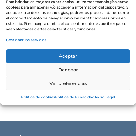
Para brindar las mejores experiencias, utilizamos tecnologías como
cookies para almacenar y/o acceder a información del dispositivo. Si
Precio
Precio
acepta el uso de estas tecnologías, podremos procesar datos como
mínimo
máxim
Filtrar
el comportamiento de navegación o los identificadores únicos en
este sitio. Si no acepta o retira el consentimiento, es posible que se
vean afectadas ciertas características y funciones.
Guía de compra
Gestionar los servicios
Embalajes especiales regalo
Envíos
Aceptar
Devoluciones
Política de cookies
Denegar
Condiciones Generales de Venta
Ver preferencias
Aviso Legal
Política de cookies
Política de Privacidad
Aviso Legal