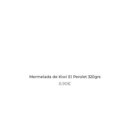
Mermelada de Kiwi El Perolet 320grs
6.90
€