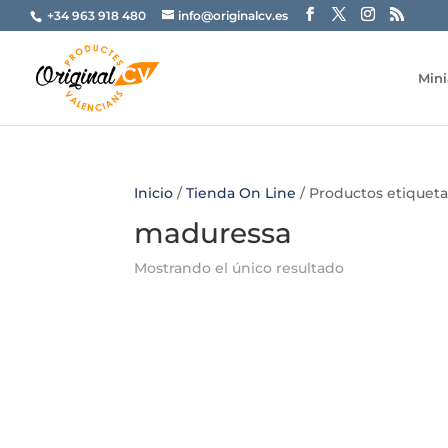
+34 963 918 480
info@originalcv.es
Mini
Inicio
/
Tienda On Line
/ Productos etiquet
maduressa
Mostrando el único resultado