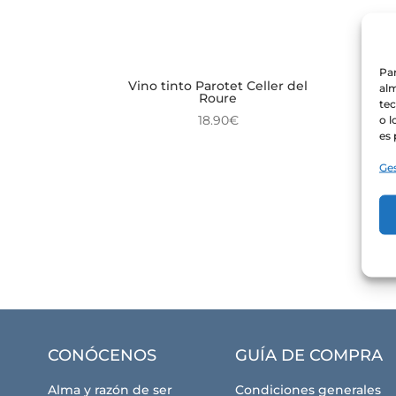
Par
Vino tinto Parotet Celler del
alm
Roure
te
o l
18.90
€
es 
Ges
CONÓCENOS
GUÍA DE COMPRA
Alma y razón de ser
Condiciones generales