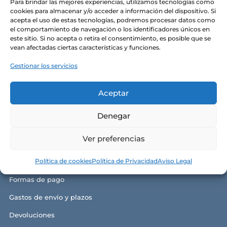
Para brindar las mejores experiencias, utilizamos tecnologías como
Alma y razón de ser
cookies para almacenar y/o acceder a información del dispositivo. Si
acepta el uso de estas tecnologías, podremos procesar datos como
Nuestras tiendas
el comportamiento de navegación o los identificadores únicos en
este sitio. Si no acepta o retira el consentimiento, es posible que se
Contacto
vean afectadas ciertas características y funciones.
Política de privacidad
Gestionar los servicios
Política de cookies
Aceptar
Aviso legal y términos de uso
Denegar
Ver preferencias
GUÍA DE COMPRA
Política de cookies
Política de Privacidad
Aviso Legal
Condiciones generales de compra
Formas de pago
Gastos de envío y plazos
Devoluciones