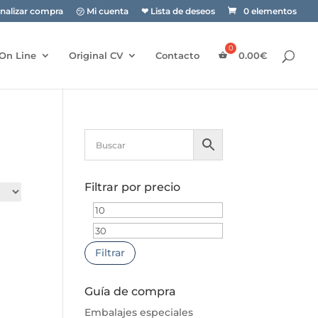
inalizar compra
㋡ Mi cuenta
❤ Lista de deseos
0 elementos
On Line
Original CV
Contacto
0.00
€
Filtrar por precio
Precio
Precio
mínimo
máximo
Filtrar
Guía de compra
Embalajes especiales