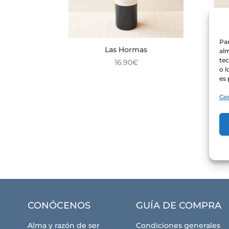
Par
Las Hormas
alm
te
16.90
€
o l
es 
Ges
CONÓCENOS
GUÍA DE COMPRA
Alma y razón de ser
Condiciones generales