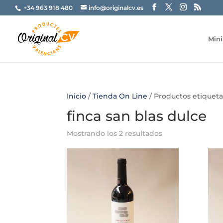
+34 963 918 480
info@originalcv.es
Mini
Inicio
/
Tienda On Line
/ Productos etiqueta
finca san blas dulce
Mostrando los 2 resultados