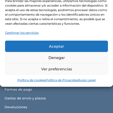
Para brindar las mejores experiencias, utilizamos tecnologías como
Alma y razón de ser
cookies para almacenar y/o acceder a información del dispositivo. Si
acepta el uso de estas tecnologías, podremos procesar datos como
Nuestras tiendas
el comportamiento de navegación o los identificadores únicos en
este sitio. Si no acepta o retira el consentimiento, es posible que se
Contacto
vean afectadas ciertas características y funciones.
Política de privacidad
Gestionar los servicios
Política de cookies
Aceptar
Aviso legal y términos de uso
Denegar
Ver preferencias
GUÍA DE COMPRA
Política de cookies
Política de Privacidad
Aviso Legal
Condiciones generales de compra
Formas de pago
Gastos de envío y plazos
Devoluciones