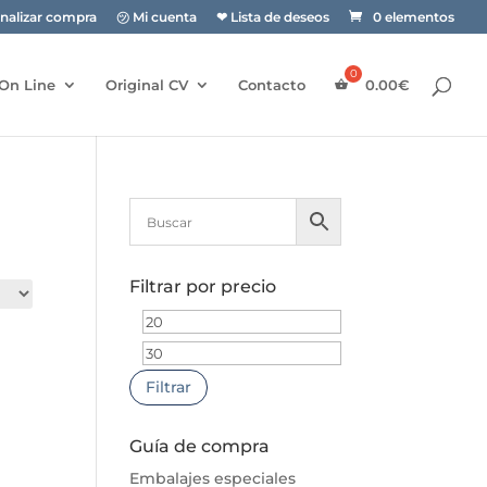
inalizar compra
㋡ Mi cuenta
❤ Lista de deseos
0 elementos
On Line
Original CV
Contacto
0.00
€
Filtrar por precio
Precio
Precio
mínimo
máximo
Filtrar
Guía de compra
Embalajes especiales