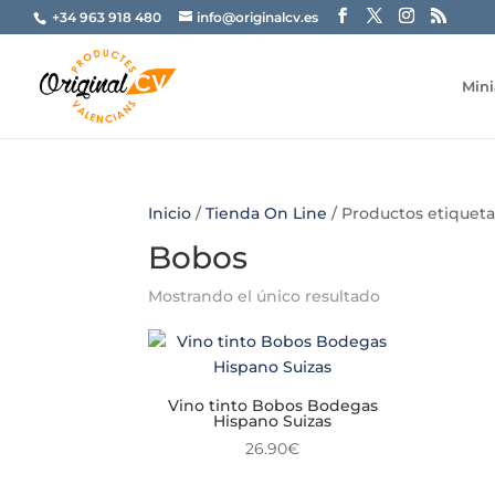
+34 963 918 480
info@originalcv.es
Mini
Inicio
/
Tienda On Line
/ Productos etiquet
Bobos
Mostrando el único resultado
Vino tinto Bobos Bodegas
Hispano Suizas
26.90
€