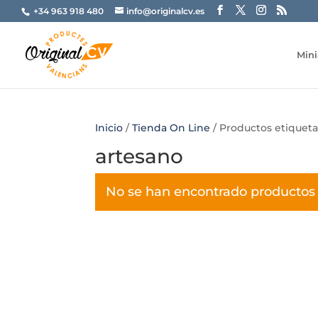
+34 963 918 480
info@originalcv.es
Mini
Inicio
/
Tienda On Line
/ Productos etiqueta
artesano
No se han encontrado productos 