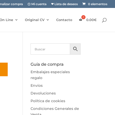
inalizar compra
㋡ Mi cuenta
❤ Lista de deseos
0 elementos
On Line
Original CV
Contacto
0.00
€
Guía de compra
Embalajes especiales
regalo
Envíos
Devoluciones
Política de cookies
Condiciones Generales de
Venta