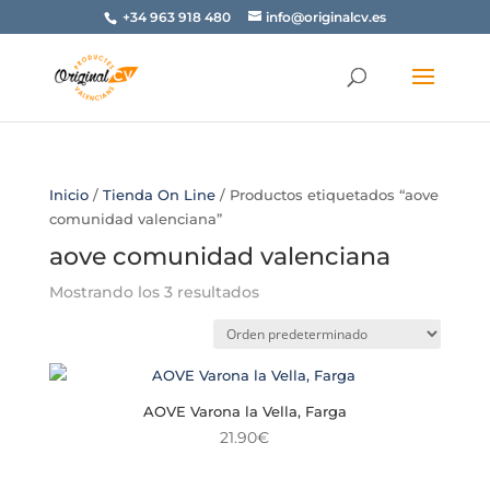
+34 963 918 480
info@originalcv.es
Inicio
/
Tienda On Line
/ Productos etiquetados “aove
comunidad valenciana”
aove comunidad valenciana
Mostrando los 3 resultados
AOVE Varona la Vella, Farga
21.90
€