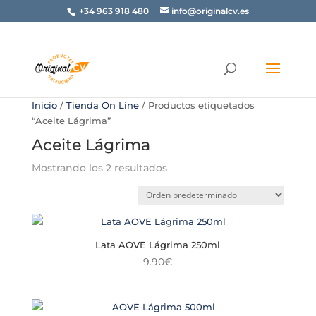
+34 963 918 480
info@originalcv.es
Inicio
/
Tienda On Line
/ Productos etiquetados
“Aceite Lágrima”
Aceite Lágrima
Mostrando los 2 resultados
Lata AOVE Lágrima 250ml
9.90
€