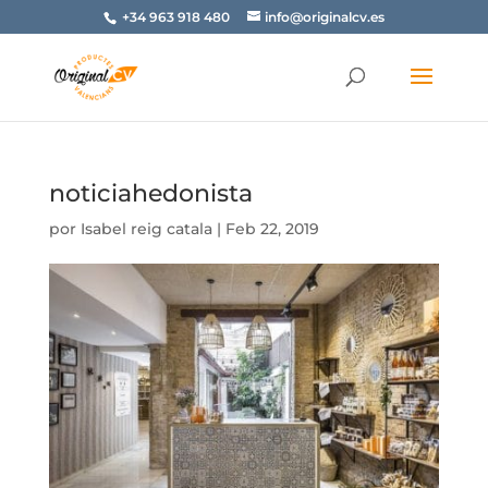
+34 963 918 480
info@originalcv.es
noticiahedonista
por
Isabel reig catala
|
Feb 22, 2019