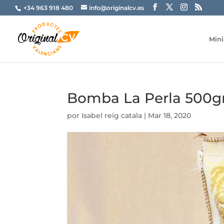
+34 963 918 480
info@originalcv.es
Mini
Bomba La Perla 500g
por
Isabel reig catala
|
Mar 18, 2020