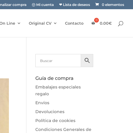
inalizar compra
㋡ Mi cuenta
❤ Lista de deseos
0 elementos
On Line
Original CV
Contacto
0.00
€
Guía de compra
Embalajes especiales
regalo
Envíos
Devoluciones
Política de cookies
Condiciones Generales de