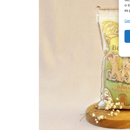
o l
es 
Ges