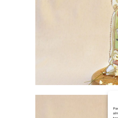
Par
alm
te