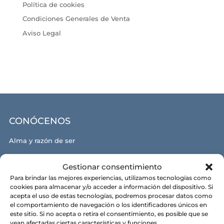
Política de cookies
Condiciones Generales de Venta
Aviso Legal
CONÓCENOS
Alma y razón de ser
Nuestras tiendas
Gestionar consentimiento
Contacto
Para brindar las mejores experiencias, utilizamos tecnologías como
cookies para almacenar y/o acceder a información del dispositivo. Si
Política de privacidad
acepta el uso de estas tecnologías, podremos procesar datos como
el comportamiento de navegación o los identificadores únicos en
Política de cookies
este sitio. Si no acepta o retira el consentimiento, es posible que se
vean afectadas ciertas características y funciones.