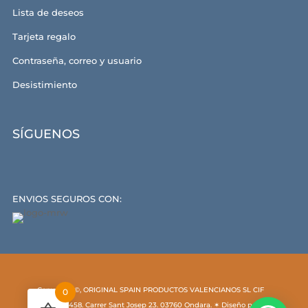
Lista de deseos
Tarjeta regalo
Contraseña, correo y usuario
Desistimiento
SÍGUENOS
ENVIOS SEGUROS CON:
Copyright ©, ORIGINAL SPAIN PRODUCTOS VALENCIANOS SL CIF
0
B54529458. Carrer Sant Josep 23. 03760 Ondara. ✶ Diseño por