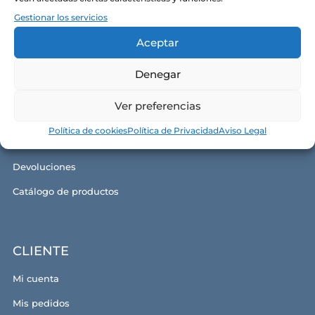
Aviso legal y términos de uso
Gestionar los servicios
Aceptar
GUÍA DE COMPRA
Denegar
Condiciones generales de compra
Ver preferencias
Formas de pago
Política de cookies
Política de Privacidad
Aviso Legal
Gastos de envío y plazos
Devoluciones
Catálogo de productos
CLIENTE
Mi cuenta
Mis pedidos