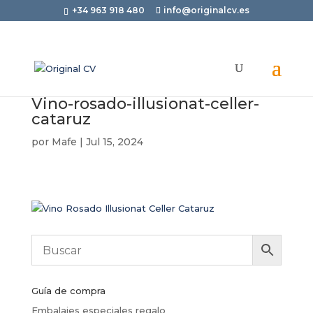
+34 963 918 480
info@originalcv.es
Vino-rosado-illusionat-celler-
cataruz
por
Mafe
|
Jul 15, 2024
Guía de compra
Embalajes especiales regalo