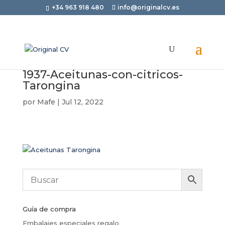
+34 963 918 480
info@originalcv.es
1937-Aceitunas-con-citricos-
Tarongina
por
Mafe
|
Jul 12, 2022
Guía de compra
Embalajes especiales regalo