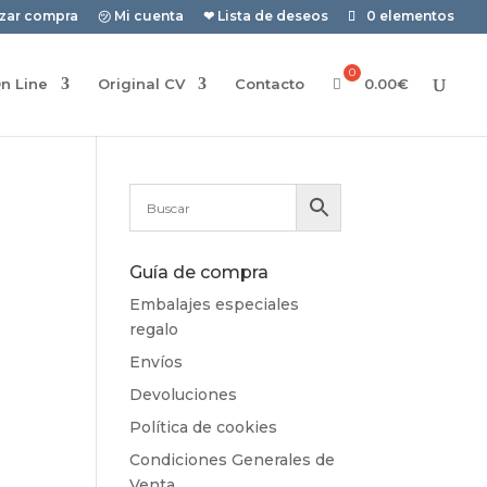
izar compra
㋡ Mi cuenta
❤ Lista de deseos
0 elementos
n Line
Original CV
Contacto
0.00
€
Guía de compra
Embalajes especiales
regalo
Envíos
Devoluciones
Política de cookies
Condiciones Generales de
Venta