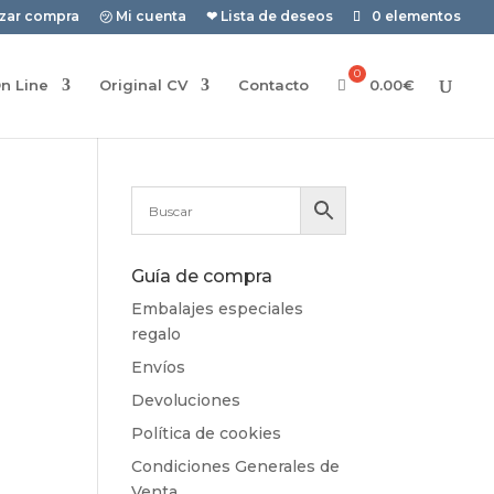
izar compra
㋡ Mi cuenta
❤ Lista de deseos
0 elementos
n Line
Original CV
Contacto
0.00
€
Guía de compra
Embalajes especiales
regalo
Envíos
Devoluciones
Política de cookies
Condiciones Generales de
Venta