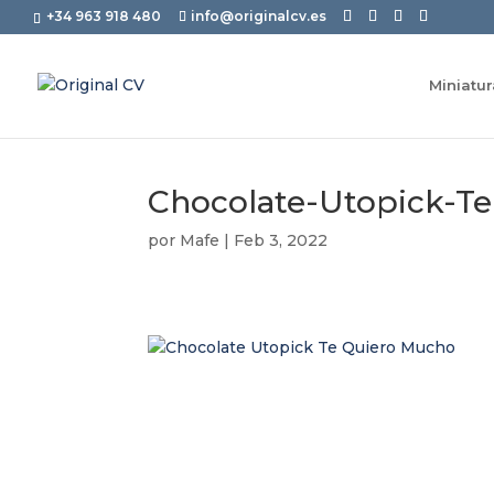
+34 963 918 480
info@originalcv.es
Miniatu
Chocolate-Utopick-T
por
Mafe
|
Feb 3, 2022