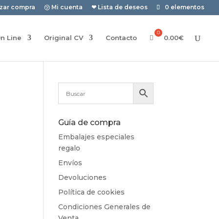
izar compra
㋡ Mi cuenta
❤ Lista de deseos
0 elementos
n Line
Original CV
Contacto
0.00
€
Guía de compra
Embalajes especiales
regalo
Envíos
Devoluciones
Política de cookies
Condiciones Generales de
Venta