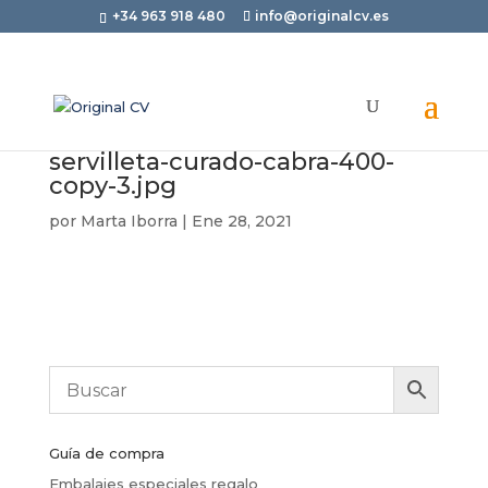
+34 963 918 480
info@originalcv.es
servilleta-curado-cabra-400-
copy-3.jpg
por
Marta Iborra
|
Ene 28, 2021
Guía de compra
Embalajes especiales regalo