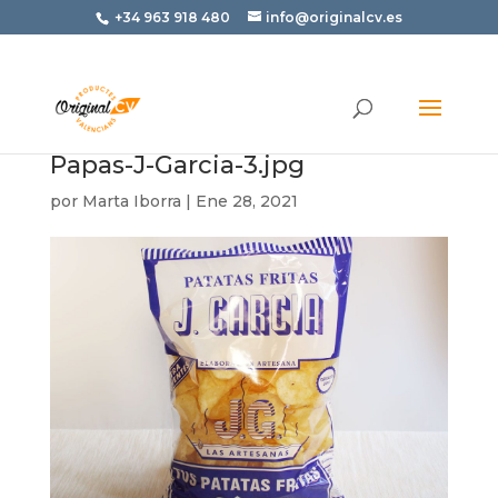
+34 963 918 480
info@originalcv.es
Papas-J-Garcia-3.jpg
por
Marta Iborra
|
Ene 28, 2021