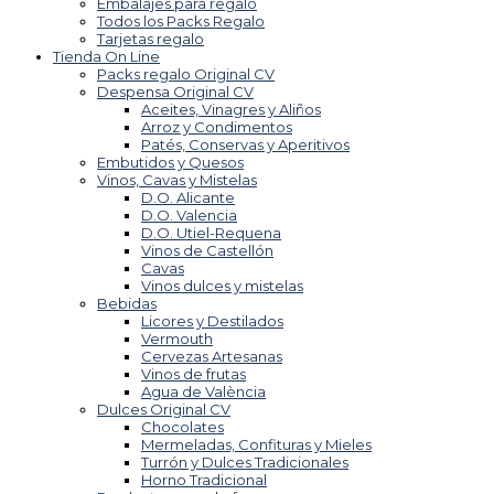
Embalajes para regalo
Todos los Packs Regalo
Tarjetas regalo
Tienda On Line
Packs regalo Original CV
Despensa Original CV
Aceites, Vinagres y Aliños
Arroz y Condimentos
Patés, Conservas y Aperitivos
Embutidos y Quesos
Vinos, Cavas y Mistelas
D.O. Alicante
D.O. Valencia
D.O. Utiel-Requena
Vinos de Castellón
Cavas
Vinos dulces y mistelas
Bebidas
Licores y Destilados
Vermouth
Cervezas Artesanas
Vinos de frutas
Agua de València
Dulces Original CV
Chocolates
Mermeladas, Confituras y Mieles
Turrón y Dulces Tradicionales
Horno Tradicional