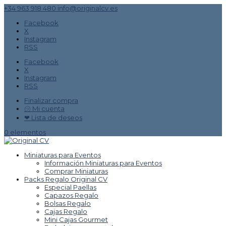
+34 963 918 480
info@originalcv.es
Facebook
X
Instagram
RSS
Facebook
X
Instagram
RSS
Finalizar compra
㋡ Mi cuenta
❤ Lista de deseos
0 elementos
Miniaturas para Eventos
Información Miniaturas para Eventos
Comprar Miniaturas
Packs Regalo Original CV
Especial Paellas
Capazos Regalo
Bolsas Regalo
Cajas Regalo
Mini Cajas Gourmet