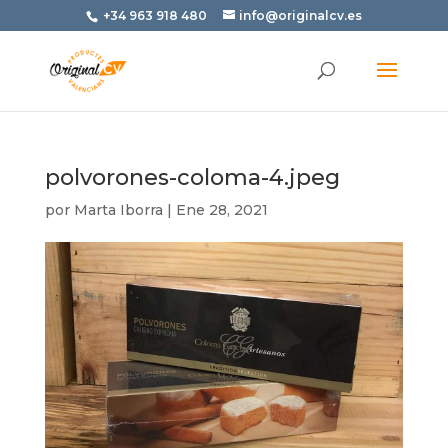
+34 963 918 480
info@originalcv.es
polvorones-coloma-4.jpeg
por
Marta Iborra
|
Ene 28, 2021