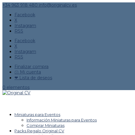
+34 963 918 480
info@originalcv.es
Facebook
X
Instagram
RSS
Facebook
X
Instagram
RSS
Finalizar compra
㋡ Mi cuenta
❤ Lista de deseos
0 elementos
Miniaturas para Eventos
Información Miniaturas para Eventos
Comprar Miniaturas
Packs Regalo Original CV