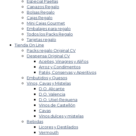
Especial Paellas
Capazos Regalo
Bolsas Regalo
Cajas Regalo
Mini Cajas Gourmet
Embalajes para regalo
Todos los Packs Regalo
Tarjetas regalo
Tienda On Line
Packs regalo Original CV
Despensa Original CV
Aceites, Vinagres y Aliños
Arroz y Condimentos
Patés, Conservas y Aperitivos
Embutidos y Quesos
Vinos, Cavas y Mistelas
D.O. Alicante
D.O. Valencia
D.O. Utiel-Requena
Vinos de Castellón
Cavas
Vinos dulces y mistelas
Bebidas
Licores y Destilados
Vermouth