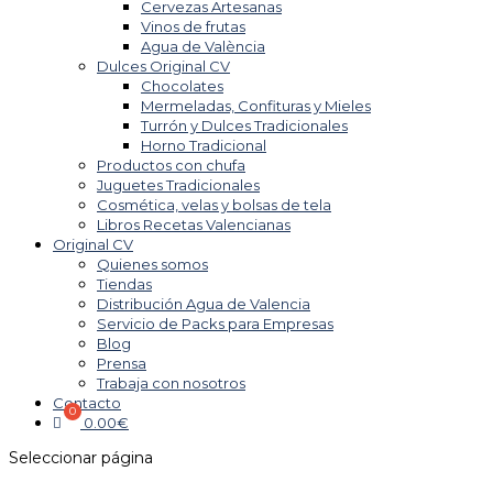
Cervezas Artesanas
Vinos de frutas
Agua de València
Dulces Original CV
Chocolates
Mermeladas, Confituras y Mieles
Turrón y Dulces Tradicionales
Horno Tradicional
Productos con chufa
Juguetes Tradicionales
Cosmética, velas y bolsas de tela
Libros Recetas Valencianas
Original CV
Quienes somos
Tiendas
Distribución Agua de Valencia
Servicio de Packs para Empresas
Blog
Prensa
Trabaja con nosotros
Contacto
0.00
€
Seleccionar página