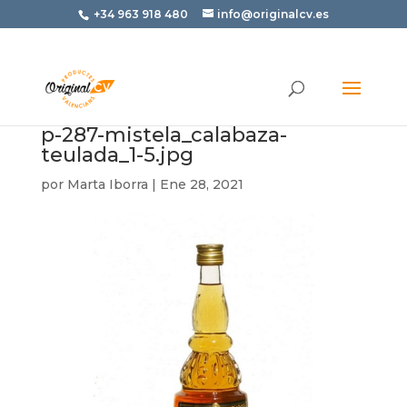
+34 963 918 480
info@originalcv.es
p-287-mistela_calabaza-
teulada_1-5.jpg
por
Marta Iborra
|
Ene 28, 2021