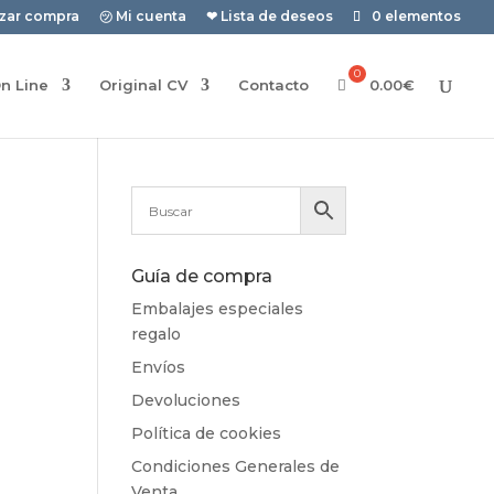
izar compra
㋡ Mi cuenta
❤ Lista de deseos
0 elementos
n Line
Original CV
Contacto
0.00
€
Guía de compra
Embalajes especiales
regalo
Envíos
Devoluciones
Política de cookies
Condiciones Generales de
Venta