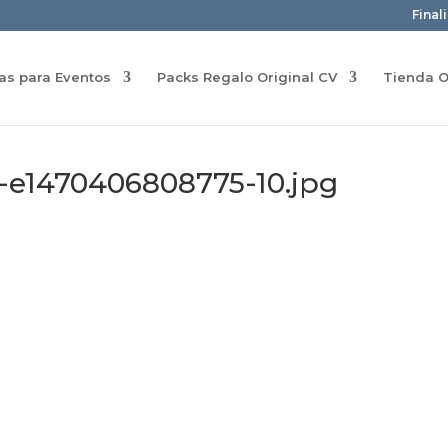
Final
ras para Eventos
Packs Regalo Original CV
Tienda O
-e1470406808775-10.jpg