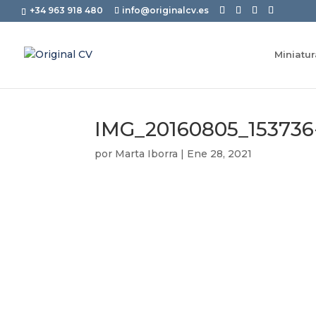
+34 963 918 480
info@originalcv.es
Miniatu
IMG_20160805_153736
por
Marta Iborra
|
Ene 28, 2021