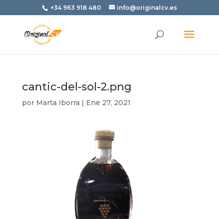
+34 963 918 480
info@originalcv.es
cantic-del-sol-2.png
por
Marta Iborra
|
Ene 27, 2021