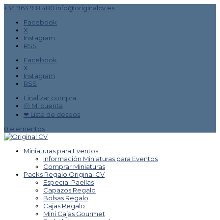
+34 963 918 480
info@originalcv.es
Facebook
X
Instagram
RSS
Facebook
X
Instagram
RSS
Finalizar compra
㋡ Mi cuenta
❤ Lista de deseos
0 elementos
Miniaturas para Eventos
Información Miniaturas para Eventos
Comprar Miniaturas
Packs Regalo Original CV
Especial Paellas
Capazos Regalo
Bolsas Regalo
Cajas Regalo
Mini Cajas Gourmet