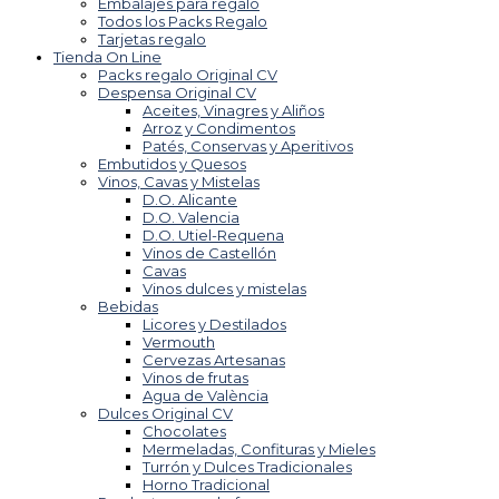
Embalajes para regalo
Todos los Packs Regalo
Tarjetas regalo
Tienda On Line
Packs regalo Original CV
Despensa Original CV
Aceites, Vinagres y Aliños
Arroz y Condimentos
Patés, Conservas y Aperitivos
Embutidos y Quesos
Vinos, Cavas y Mistelas
D.O. Alicante
D.O. Valencia
D.O. Utiel-Requena
Vinos de Castellón
Cavas
Vinos dulces y mistelas
Bebidas
Licores y Destilados
Vermouth
Cervezas Artesanas
Vinos de frutas
Agua de València
Dulces Original CV
Chocolates
Mermeladas, Confituras y Mieles
Turrón y Dulces Tradicionales
Horno Tradicional