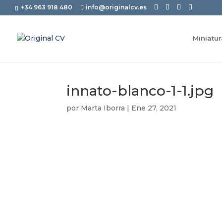
+34 963 918 480
info@originalcv.es
Miniatu
innato-blanco-1-1.jpg
por
Marta Iborra
|
Ene 27, 2021