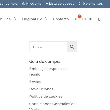
izar compra
㋡ Mi cuenta
❤ Lista de deseos
0 elementos
n Line
Original CV
Contacto
0.00
€
Guía de compra
Embalajes especiales
regalo
Envíos
Devoluciones
Política de cookies
Condiciones Generales de
Venta