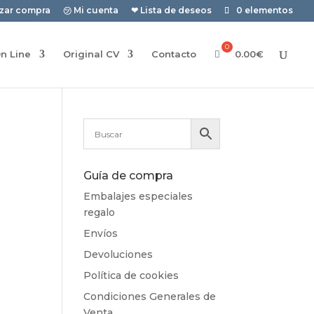
izar compra
㋡ Mi cuenta
❤ Lista de deseos
0 elementos
n Line
Original CV
Contacto
0.00
€
Guía de compra
Embalajes especiales
regalo
Envíos
Devoluciones
Política de cookies
Condiciones Generales de
Venta