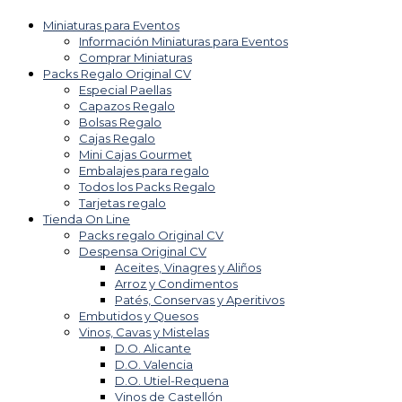
Miniaturas para Eventos
Información Miniaturas para Eventos
Comprar Miniaturas
Packs Regalo Original CV
Especial Paellas
Capazos Regalo
Bolsas Regalo
Cajas Regalo
Mini Cajas Gourmet
Embalajes para regalo
Todos los Packs Regalo
Tarjetas regalo
Tienda On Line
Packs regalo Original CV
Despensa Original CV
Aceites, Vinagres y Aliños
Arroz y Condimentos
Patés, Conservas y Aperitivos
Embutidos y Quesos
Vinos, Cavas y Mistelas
D.O. Alicante
D.O. Valencia
D.O. Utiel-Requena
Vinos de Castellón