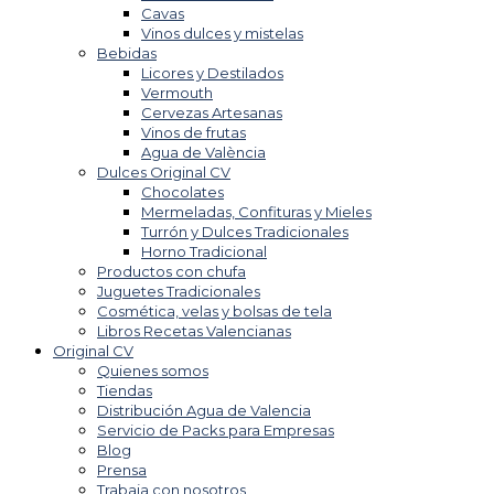
Cavas
Vinos dulces y mistelas
Bebidas
Licores y Destilados
Vermouth
Cervezas Artesanas
Vinos de frutas
Agua de València
Dulces Original CV
Chocolates
Mermeladas, Confituras y Mieles
Turrón y Dulces Tradicionales
Horno Tradicional
Productos con chufa
Juguetes Tradicionales
Cosmética, velas y bolsas de tela
Libros Recetas Valencianas
Original CV
Quienes somos
Tiendas
Distribución Agua de Valencia
Servicio de Packs para Empresas
Blog
Prensa
Trabaja con nosotros