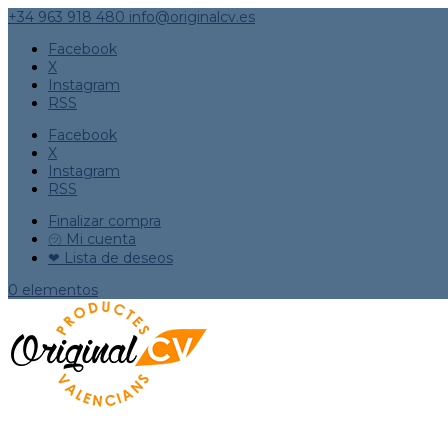
+34 963 918 480
info@originalcv.es
Facebook
X
Instagram
RSS
Facebook
X
Instagram
RSS
Finalizar compra
㋡ Mi cuenta
❤ Lista de deseos
0 elementos