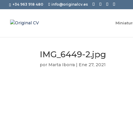
+34 963 918 480
info@originalcv.es
Miniatu
IMG_6449-2.jpg
por
Marta Iborra
|
Ene 27, 2021