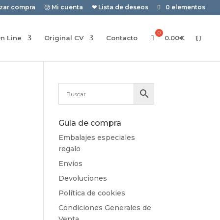
izar compra
㋡ Mi cuenta
❤ Lista de deseos
0 elementos
n Line
Original CV
Contacto
0.00
€
Guía de compra
Embalajes especiales
regalo
Envíos
Devoluciones
Política de cookies
Condiciones Generales de
Venta