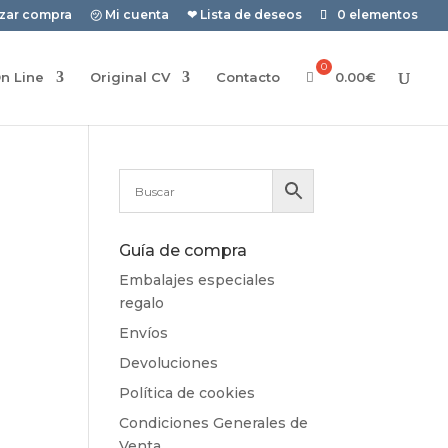
izar compra
㋡ Mi cuenta
❤ Lista de deseos
0 elementos
n Line
Original CV
Contacto
0.00
€
Guía de compra
Embalajes especiales
regalo
Envíos
Devoluciones
Política de cookies
Condiciones Generales de
Venta