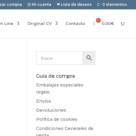
izar compra
㋡ Mi cuenta
❤ Lista de deseos
0 elementos
n Line
Original CV
Contacto
0.00
€
Guía de compra
Embalajes especiales
regalo
Envíos
Devoluciones
Política de cookies
Condiciones Generales de
Venta