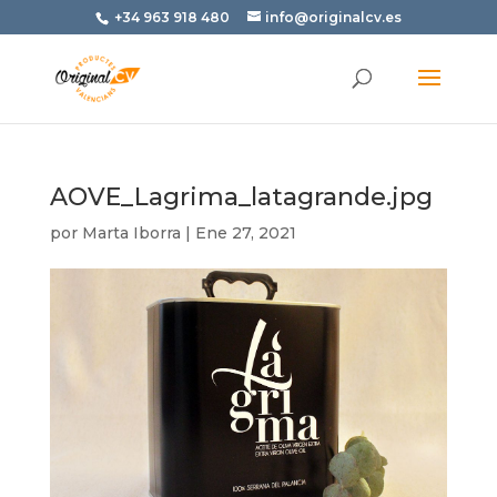
+34 963 918 480
info@originalcv.es
AOVE_Lagrima_latagrande.jpg
por
Marta Iborra
|
Ene 27, 2021