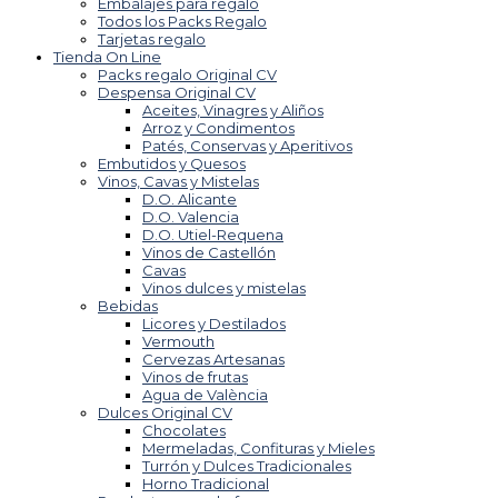
Embalajes para regalo
Todos los Packs Regalo
Tarjetas regalo
Tienda On Line
Packs regalo Original CV
Despensa Original CV
Aceites, Vinagres y Aliños
Arroz y Condimentos
Patés, Conservas y Aperitivos
Embutidos y Quesos
Vinos, Cavas y Mistelas
D.O. Alicante
D.O. Valencia
D.O. Utiel-Requena
Vinos de Castellón
Cavas
Vinos dulces y mistelas
Bebidas
Licores y Destilados
Vermouth
Cervezas Artesanas
Vinos de frutas
Agua de València
Dulces Original CV
Chocolates
Mermeladas, Confituras y Mieles
Turrón y Dulces Tradicionales
Horno Tradicional