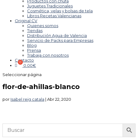
Productos con chufa
Juguetes Tradicionales
Cosmética, velas y bolsas de tela
Libros Recetas Valencianas
Original CV
Quienes somos
Tiendas
Distribución Agua de Valencia
Servicio de Packs para Empresas
Blog
Prensa
Trabaja con nosotros
Contacto
0.00
€
Seleccionar página
flor-de-ahillas-blanco
por
Isabel reig catala
|
Abr 22, 2020