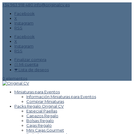
+34 963 918 480
info@originalcv.es
Facebook
X
Instagram
RSS
Facebook
X
Instagram
RSS
Finalizar compra
㋡ Mi cuenta
❤ Lista de deseos
0 elementos
Miniaturas para Eventos
Información Miniaturas para Eventos
Comprar Miniaturas
Packs Regalo Original CV
Especial Paellas
Capazos Regalo
Bolsas Regalo
Cajas Regalo
Mini Cajas Gourmet