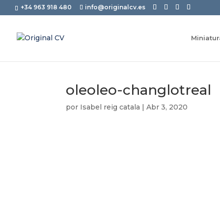
+34 963 918 480
info@originalcv.es
Miniatu
oleoleo-changlotreal
por
Isabel reig catala
|
Abr 3, 2020