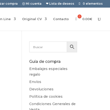
izar compra
㋡ Mi cuenta
❤ Lista de deseos
0 elementos
n Line
Original CV
Contacto
0.00
€
Guía de compra
Embalajes especiales
regalo
Envíos
Devoluciones
Política de cookies
Condiciones Generales de
Venta