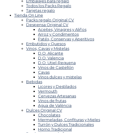
Embalajes para regalo
Todos los Packs Regalo
Tarjetas regalo
Tienda On Line
Packs regalo Original CV
Despensa Original CV
Aceites, Vinagres y Aliños
Arroz y Condimentos
Patés, Conservas y Aperitivos
Embutidos y Quesos
Vinos, Cavas y Mistelas
D.O. Alicante
D.O. Valencia
D.O. Utiel-Requena
Vinos de Castellón
Cavas
Vinos dulces y mistelas
Bebidas
Licores y Destilados
Vermouth
Cervezas Artesanas
Vinos de frutas
Agua de València
Dulces Original CV
Chocolates
Mermeladas, Confituras y Mieles
Turrón y Dulces Tradicionales
Horno Tradicional