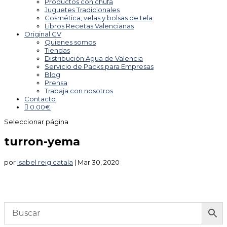
Productos con chufa
Juguetes Tradicionales
Cosmética, velas y bolsas de tela
Libros Recetas Valencianas
Original CV
Quienes somos
Tiendas
Distribución Agua de Valencia
Servicio de Packs para Empresas
Blog
Prensa
Trabaja con nosotros
Contacto
0.00
€
Seleccionar página
turron-yema
por
Isabel reig catala
|
Mar 30, 2020