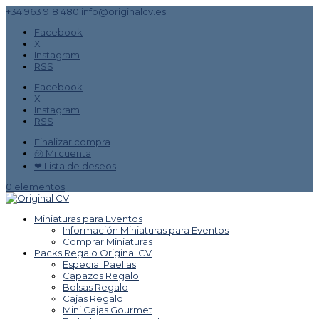
+34 963 918 480
info@originalcv.es
Facebook
X
Instagram
RSS
Facebook
X
Instagram
RSS
Finalizar compra
㋡ Mi cuenta
❤ Lista de deseos
0 elementos
Miniaturas para Eventos
Información Miniaturas para Eventos
Comprar Miniaturas
Packs Regalo Original CV
Especial Paellas
Capazos Regalo
Bolsas Regalo
Cajas Regalo
Mini Cajas Gourmet