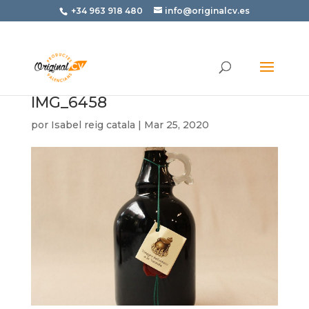
+34 963 918 480
info@originalcv.es
IMG_6458
por
Isabel reig catala
|
Mar 25, 2020