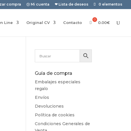
izar compra
㋡ Mi cuenta
❤ Lista de deseos
0 elementos
n Line
Original CV
Contacto
0.00
€
Guía de compra
Embalajes especiales
regalo
Envíos
Devoluciones
Política de cookies
Condiciones Generales de
Venta