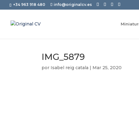
+34 963 918 480
info@originalcv.es
Miniatu
IMG_5879
por
Isabel reig catala
|
Mar 25, 2020