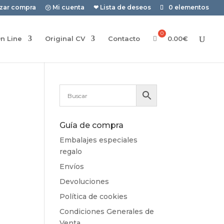
izar compra
㋡ Mi cuenta
❤ Lista de deseos
0 elementos
n Line
Original CV
Contacto
0.00
€
Guía de compra
Embalajes especiales
regalo
Envíos
Devoluciones
Política de cookies
Condiciones Generales de
Venta