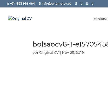
+34 963 918 480
info@originalcv.es
Miniatu
bolsaocv8-1-e1570545
por
Original CV
|
Nov 25, 2019