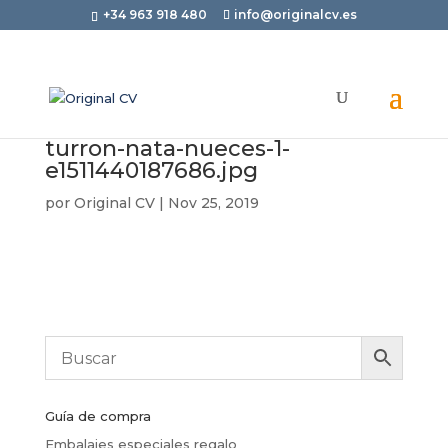
+34 963 918 480
info@originalcv.es
turron-nata-nueces-1-
e1511440187686.jpg
por
Original CV
|
Nov 25, 2019
Guía de compra
Embalajes especiales regalo