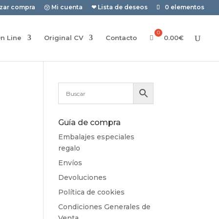
izar compra
㋡ Mi cuenta
❤ Lista de deseos
0 elementos
n Line
Original CV
Contacto
0.00
€
Guía de compra
Embalajes especiales
regalo
Envíos
Devoluciones
Política de cookies
Condiciones Generales de
Venta