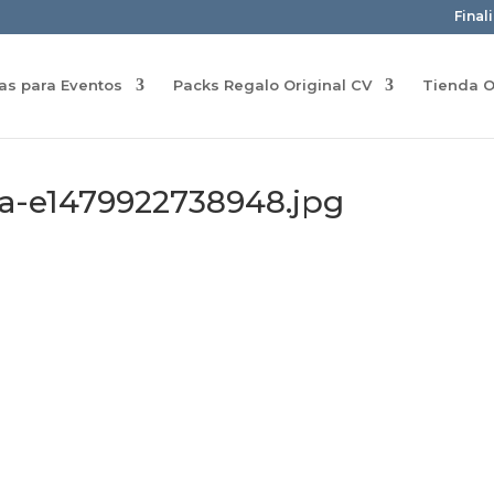
Final
ras para Eventos
Packs Regalo Original CV
Tienda O
a-e1479922738948.jpg