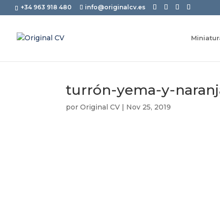
+34 963 918 480
info@originalcv.es
Miniatu
turrón-yema-y-naranj
por
Original CV
|
Nov 25, 2019