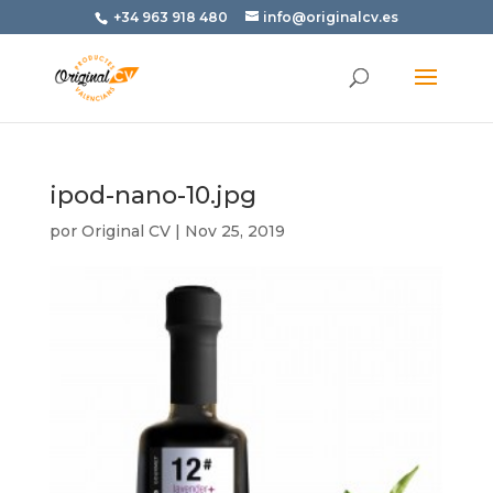
+34 963 918 480
info@originalcv.es
ipod-nano-10.jpg
por
Original CV
|
Nov 25, 2019